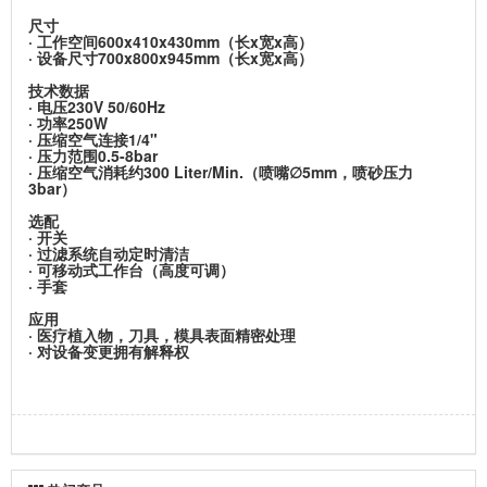
尺寸
· 工作空间600x410x430mm（长x宽x高）
· 设备尺寸700x800x945mm（长x宽x高）
技术数据
· 电压230V 50/60Hz
· 功率250W
· 压缩空气连接1/4"
· 压力范围0.5-8bar
· 压缩空气消耗约300 Liter/Min.（喷嘴∅5mm，喷砂压力
3bar）
选配
· 开关
· 过滤系统自动定时清洁
· 可移动式工作台（高度可调）
· 手套
应用
· 医疗植入物，刀具，模具表面精密处理
· 对设备变更拥有解释权